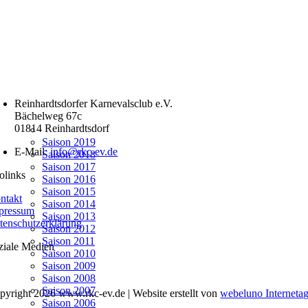
Reinhardtsdorfer Karnevalsclub e.V.
Bächelweg 67c
01814 Reinhardtsdorf
Saison 2019
E-Mail:
info@rkc-ev.de
Saison 2018
Saison 2017
folinks
Saison 2016
Saison 2015
ntakt
Saison 2014
pressum
Saison 2013
tenschutzerklärung
Saison 2012
Saison 2011
ziale Medien
Saison 2010
Saison 2009
Saison 2008
Saison 2007
pyright
2026 www.rkc-ev.de |
Website erstellt von
webeluno Internetag
Saison 2006