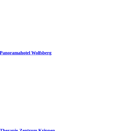
Panoramahotel Wolfsberg
Therapie-Zentrum Krippen