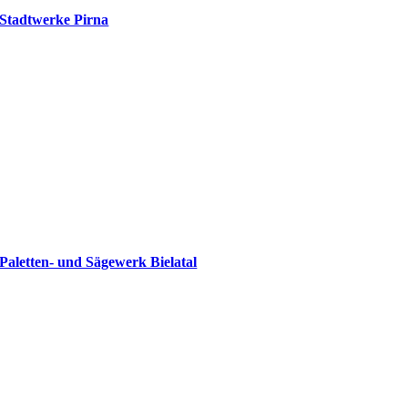
Stadtwerke Pirna
Paletten- und Sägewerk Bielatal