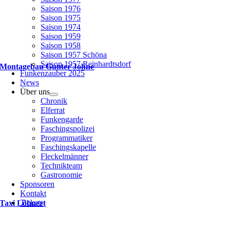
Saison 1976
Saison 1975
Saison 1974
Saison 1959
Saison 1958
Saison 1957 Schöna
Saison 1957 Reinhardtsdorf
Montagebau Gunter Johne
Funkenzauber 2025
News
Über uns
Chronik
Elferrat
Funkengarde
Faschingspolizei
Programmatiker
Faschingskapelle
Fleckelmänner
Technikteam
Gastronomie
Sponsoren
Kontakt
Tickets
Taxi Löhnert