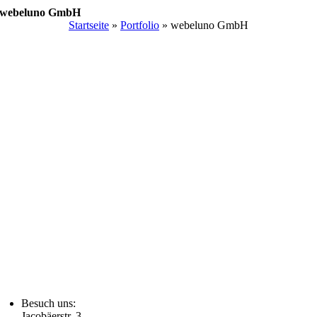
Zum
webeluno GmbH
Inhalt
Startseite
»
Portfolio
»
webeluno GmbH
springen
Besuch uns:
Jacobäerstr. 3