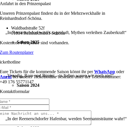
Anfahrt in den Prinzenpalast
Unseren Prinzenpalast findest du in der Mehrzweckhalle in
Reinhardtsdorf-Schöna.
Waldbadstraße 52f
„In Reenerschdorf wird’s sagenhaft, Mythen verleihen Zauberkraft“
01814 Reinhardtsdorf-Schöna
Saison 2025
Kostenlose Parkplätze sind vorhanden.
Zum Routenplaner
ickethotline
Eure Tickets für die kommende Saison könnt ihr per
WhatsApp
oder
„Venedig, Rom und Rimini – in Italien waren wir noch nie!“
Anruf
bei unserer Tickethotline bestellen unter der Telefonnummer:
+49 176 55771147
Saison 2024
Kontaktformular
„In der Reenerschdorfer Hafenbar, werden Seemannsträume wahr!“