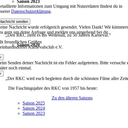
Saison 2023
etaillierte Informationen zum Umgang mit Nutzerdaten findest du in
nserer
Datenschutzerklärung
.
Nachricht senden
eine Nachricht wurde erfolgreich gesendet. Vielen Dank! Wir kümmer
ns gern um deine Anfrage und melden uns umgehend bei dir.
„Den RKC zieht es ins Weltenall, zu 50 Jahren Karneval.“
it freundlichen Grüßen
Saison 2020
einhardtsdorfer Karnevalsclub e.V.
×
eim Senden deiner Nachricht ist ein Fehler aufgetreten. Bitte versuche 
päter noch einmal.
×
„Der RKC wird euch begleiten durch die schönsten Filme aller Zeit
Die Faschingsjahre des RKC von 1957 bis heute:
Zu den älteren Saisons
Saison 2025
Saison 2024
Saison 2023