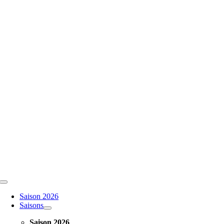
Toggle
Navigation
Saison 2026
Saisons
Saison 2026