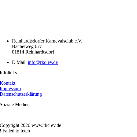
Reinhardtsdorfer Karnevalsclub e.V.
Bächelweg 67c
01814 Reinhardtsdorf
E-Mail:
info@rkc-ev.de
Infolinks
Kontakt
Impressum
Datenschutzerklärung
Soziale Medien
Copyright
2026 www.rkc-ev.de |
! Failed to fetch