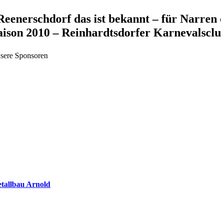
Zum
Reenerschdorf das ist bekannt – für Narren 
Inhalt
aison 2010 – Reinhardtsdorfer Karnevalsclu
springen
sere Sponsoren
tallbau Arnold