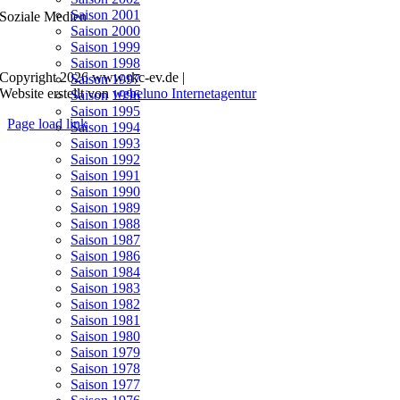
Saison 2001
Soziale Medien
Saison 2000
Saison 1999
Saison 1998
Copyright
2026 www.rkc-ev.de |
Saison 1997
Website erstellt von
webeluno Internetagentur
Saison 1996
Saison 1995
Page load link
Saison 1994
Nach
Saison 1993
oben
Saison 1992
Saison 1991
Saison 1990
Saison 1989
Saison 1988
Saison 1987
Saison 1986
Saison 1984
Saison 1983
Saison 1982
Saison 1981
Saison 1980
Saison 1979
Saison 1978
Saison 1977