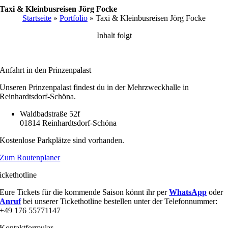
Zum
Taxi & Kleinbusreisen Jörg Focke
Inhalt
Startseite
»
Portfolio
»
Taxi & Kleinbusreisen Jörg Focke
springen
Inhalt folgt
Anfahrt in den Prinzenpalast
Unseren Prinzenpalast findest du in der Mehrzweckhalle in
Reinhardtsdorf-Schöna.
Waldbadstraße 52f
01814 Reinhardtsdorf-Schöna
Kostenlose Parkplätze sind vorhanden.
Zum Routenplaner
ickethotline
Eure Tickets für die kommende Saison könnt ihr per
WhatsApp
oder
Anruf
bei unserer Tickethotline bestellen unter der Telefonnummer:
+49 176 55771147
Kontaktformular