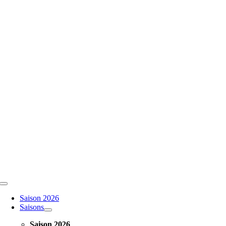
Toggle
Navigation
Saison 2026
Saisons
Saison 2026